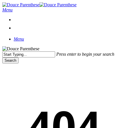
Skip
to
Close
Menu
main
Menu
content
facebook
instagram
Menu
Press enter to begin your search
Search
Close
Search
404